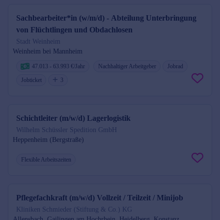
Sachbearbeiter*in (w/m/d) - Abteilung Unterbringung
von Flüchtlingen und Obdachlosen
Stadt Weinheim
Weinheim bei Mannheim
47.013 - 63.993 €/Jahr
Nachhaltiger Arbeitgeber
Jobrad
Jobticket
3
Schichtleiter (m/w/d) Lagerlogistik
Wilhelm Schüssler Spedition GmbH
Heppenheim (Bergstraße)
Flexible Arbeitszeiten
Pflegefachkraft (m/w/d) Vollzeit / Teilzeit / Minijob
Kliniken Schmieder (Stiftung & Co.) KG
Allensbach, Gailingen am Hochrhein, Heidelberg, Konstanz,