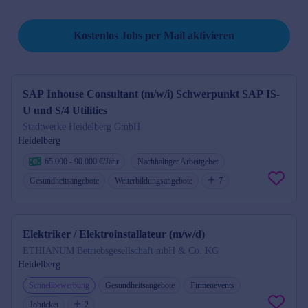
Job per Mail reminder
Kostenlos Jobs per Mail aktivieren
SAP Inhouse Consultant (m/w/i) Schwerpunkt SAP IS-
U und S/4 Utilities
Stadtwerke Heidelberg GmbH
Heidelberg
65.000 - 90.000 €/Jahr
Nachhaltiger Arbeitgeber
Gesundheitsangebote
Weiterbildungsangebote
7
Elektriker / Elektroinstallateur (m/w/d)
ETHIANUM Betriebsgesellschaft mbH & Co. KG
Heidelberg
Schnellbewerbung
Gesundheitsangebote
Firmenevents
Jobticket
2