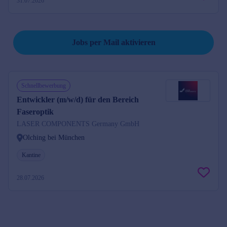
31.07.2026
Suche speichern und Jobs per Mail erhalten
Jobs per Mail aktivieren
Schnellbewerbung
Entwickler (m/w/d) für den Bereich
Faseroptik
LASER COMPONENTS Germany GmbH
Olching bei München
Kantine
28.07.2026