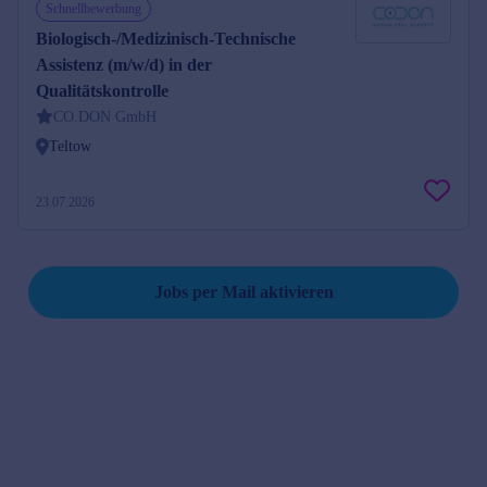
Schnellbewerbung
Biologisch-/Medizinisch-Technische
Assistenz (m/w/d) in der
Qualitätskontrolle
CO.DON GmbH
Teltow
23.07.2026
Suche speichern und Jobs per Mail erhalten
Jobs per Mail aktivieren