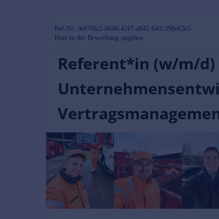
Ref-Nr: 0ef7f0c2-06d6-42f7-a842-641c398e63c5
Bitte in der Bewerbung angeben