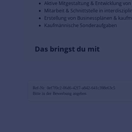
Ref-Nr: 0ef7f0c2-06d6-42f7-a842-641c398e63c5
Bitte in der Bewerbung angeben