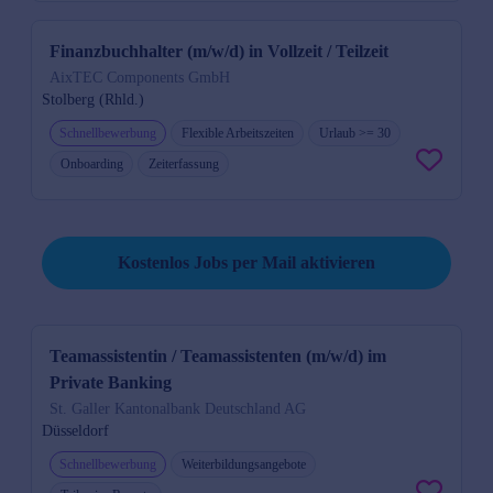
Finanzbuchhalter (m/w/d) in Vollzeit / Teilzeit
AixTEC Components GmbH
Stolberg (Rhld.)
Schnellbewerbung
Flexible Arbeitszeiten
Urlaub >= 30
Onboarding
Zeiterfassung
Suche speichern und kostenlos Jobs per Mail erhalten.
Kostenlos Jobs per Mail aktivieren
Teamassistentin / Teamassistenten (m/w/d) im
Private Banking
St. Galler Kantonalbank Deutschland AG
Düsseldorf
Schnellbewerbung
Weiterbildungsangebote