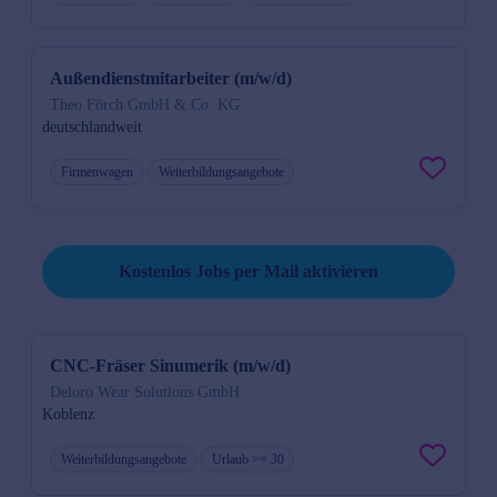
Außendienstmitarbeiter (m/w/d)
Theo Förch GmbH & Co. KG
deutschlandweit
Firmenwagen
Weiterbildungsangebote
Suche speichern und kostenlos Jobs per Mail erhalten.
Kostenlos Jobs per Mail aktivieren
CNC-Fräser Sinumerik (m/w/d)
Deloro Wear Solutions GmbH
Koblenz
Weiterbildungsangebote
Urlaub >= 30