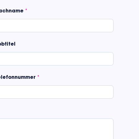
achname
*
btitel
elefonnummer
*