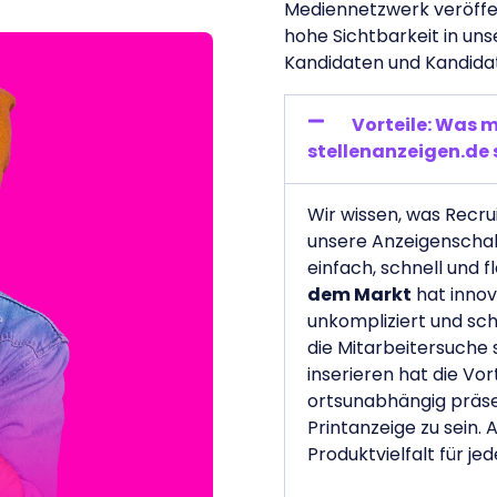
Mediennetzwerk veröffent
hohe Sichtbarkeit in un
Kandidaten und Kandidat
Vorteile: Was 
stellenanzeigen.de
Wir wissen, was Recr
unsere Anzeigenschal
einfach, schnell und f
dem Markt
hat innov
unkompliziert und sch
die Mitarbeitersuche s
inserieren hat die Vor
ortsunabhängig präse
Printanzeige zu sein.
Produktvielfalt für je