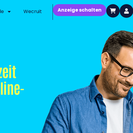
Anzeige schalten
le
Wecruit
zeit
line-