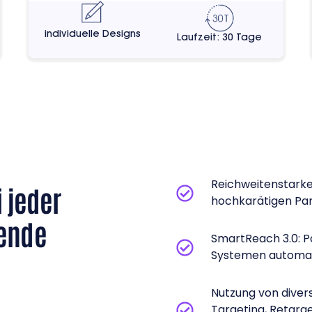
individuelle Designs
Laufzeit: 30 Tage
Reichweitenstark
 jeder
hochkarätigen Pa
gende
SmartReach 3.0: Po
Systemen automat
Nutzung von dive
Targeting, Retarg